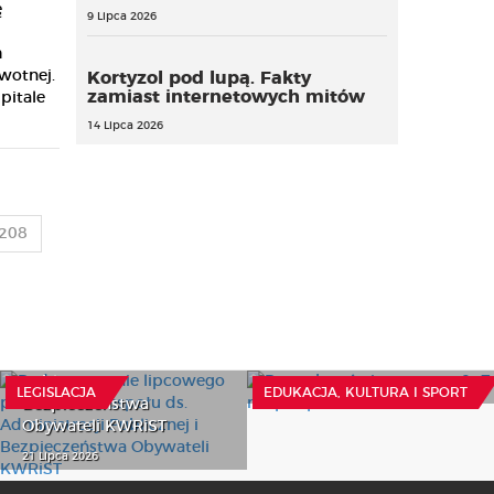
ę
9 Lipca 2026
h
wotnej.
Kortyzol pod lupą. Fakty
zamiast internetowych mitów
pitale
14 Lipca 2026
208
Podsumowanie
Potrzeby oświatowe na
lipcowego posiedzenia
2027 r. z podpisem
Zespołu ds. Administracji
ministra
Publicznej i
30 Lipca 2026
LEGISLACJA
EDUKACJA, KULTURA I SPORT
Bezpieczeństwa
Obywateli KWRiST
21 Lipca 2026