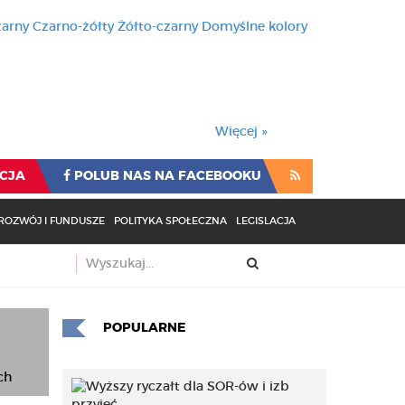
zarny
Czarno-żółty
Żółto-czarny
Domyślne kolory
używa cookies i podobnych t
wienia przeglądarki oznacza
rzeglądarki oznacza zgodę na to.
Więcej »
CJA
POLUB NAS NA FACEBOOKU
ROZWÓJ I FUNDUSZE
POLITYKA SPOŁECZNA
LEGISLACJA
POPULARNE