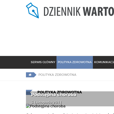
SERWIS GŁÓWNY
POLITYKA ZDROWOTNA
KOMUNIKACJA
POLITYKA ZDROWOTNA
POLITYKA ZDROWOTNA
Podstępna choroba
3 Listopada 2011