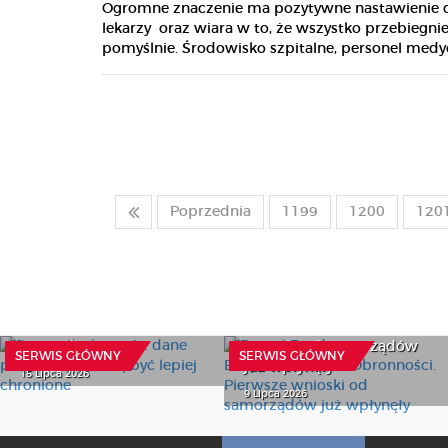
Ogromne znaczenie ma pozytywne nastawienie 
lekarzy oraz wiara w to, że wszystko przebiegni
pomyślnie. Środowisko szpitalne, personel medyc
Poprzednia
1199
1200
120
Ruszył Fundusz
Rzecznik alarmuje: dane
Bezpieczeństwa i
pacjentów muszą być
Obronności. Pierwsze
lepiej chronione
wnioski od samorządów
SERWIS GŁÓWNY
SERWIS GŁÓWNY
już wpłynęły
15 Lipca 2026
9 Lipca 2026