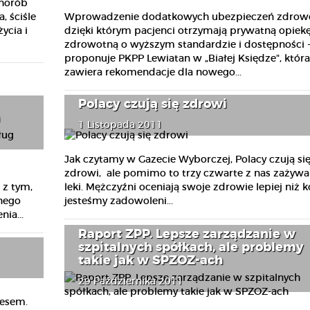
chorób
Wprowadzenie dodatkowych ubezpieczeń zdrowo
, ściśle
dzięki którym pacjenci otrzymają prywatną opiek
ycia i
zdrowotną o wyższym standardzie i dostępności 
proponuje PKPP Lewiatan w „Białej Księdze", która
zawiera rekomendacje dla nowego...
Polacy czują się zdrowi
1 Listopada 2011
Jak czytamy w Gazecie Wyborczej, Polacy czują si
zdrowi, ale pomimo to trzy czwarte z nas zażywa 
z tym,
leki. Mężczyźni oceniają swoje zdrowie lepiej niż k
nego
jesteśmy zadowoleni...
ia...
Raport ZPP. Lepsze zarządzanie w
szpitalnych spółkach, ale problemy
takie jak w SPZOZ-ach
29 Października 2011
resem.