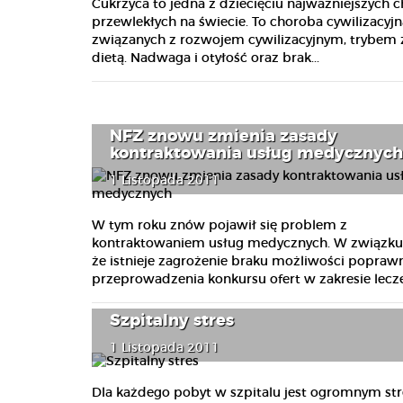
Cukrzyca to jedna z dziecięciu najważniejszych 
przewlekłych na świecie. To choroba cywilizacyjna
związanych z rozwojem cywilizacyjnym, trybem ż
dietą. Nadwaga i otyłość oraz brak...
NFZ znowu zmienia zasady
kontraktowania usług medycznych
1 Listopada 2011
W tym roku znów pojawił się problem z
kontraktowaniem usług medycznych. W związku 
że istnieje zagrożenie braku możliwości popraw
przeprowadzenia konkursu ofert w zakresie leczen
Szpitalny stres
1 Listopada 2011
Dla każdego pobyt w szpitalu jest ogromnym st