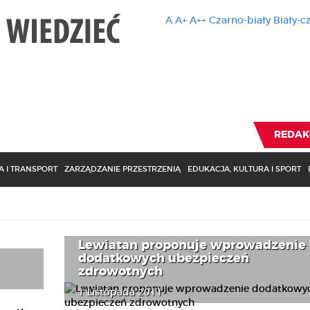
A
A+
A++
Czarno-biały
Biały-c
Ten serwis 
zmiany usta
Brak zmiany ustawienia p
REDAK
 I TRANSPORT
ZARZĄDZANIE PRZESTRZENIĄ
EDUKACJA, KULTURA I SPORT
Lewiatan proponuje wprowadzenie
dodatkowych ubezpieczeń
zdrowotnych
1 Listopada 2011