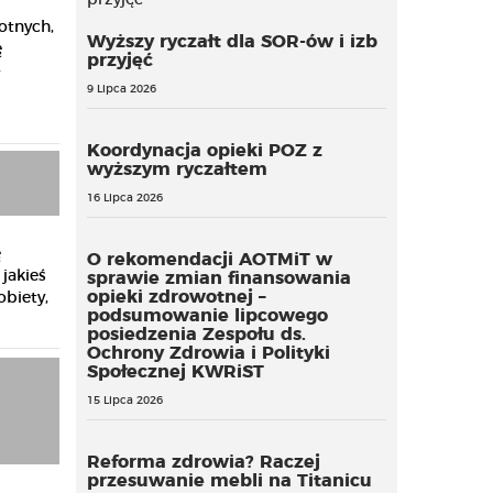
tnych,
Wyższy ryczałt dla SOR-ów i izb
ę
przyjęć
-
9 Lipca 2026
Koordynacja opieki POZ z
wyższym ryczałtem
16 Lipca 2026
ę
O rekomendacji AOTMiT w
jakieś
sprawie zmian finansowania
opieki zdrowotnej –
obiety,
podsumowanie lipcowego
posiedzenia Zespołu ds.
Ochrony Zdrowia i Polityki
Społecznej KWRiST
15 Lipca 2026
Reforma zdrowia? Raczej
przesuwanie mebli na Titanicu