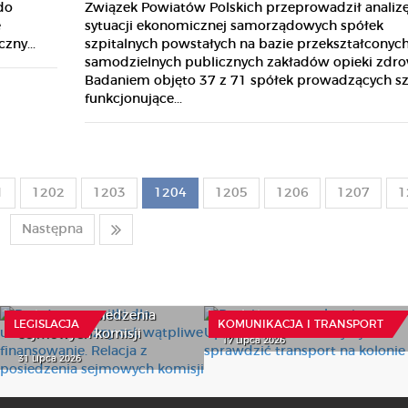
Związek Powiatów Polskich przeprowadził analiz
do
sytuacji ekonomicznej samorządowych spółek
e
szpitalnych powstałych na bazie przekształconyc
zny...
samodzielnych publicznych zakładów opieki zdro
Badaniem objęto 37 z 71 spółek prowadzących sz
funkcjonujące...
1
1202
1203
1204
1205
1206
1207
1
Następna
Bezpłatne posiłki dla
Bezpieczny autobus i
uczniów – słuszny cel,
Uprawnienia kierowcy –
wątpliwe finansowanie.
jak sprawdzić transport
Relacja z posiedzenia
na kolonie
LEGISLACJA
KOMUNIKACJA I TRANSPORT
sejmowych komisji
17 Lipca 2026
31 Lipca 2026