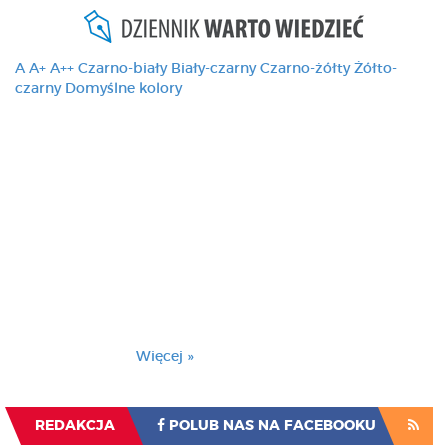
A
A+
A++
Czarno-biały
Biały-czarny
Czarno-żółty
Żółto-
czarny
Domyślne kolory
Ten serwis używa
cookies i podobnych
technologii, brak
zmiany ustawienia
przeglądarki oznacza
zgodę na to.
Brak zmiany ustawienia przeglądarki oznacza
zgodę na to.
Więcej »
Zrozumiałem
REDAKCJA
POLUB NAS NA FACEBOOKU