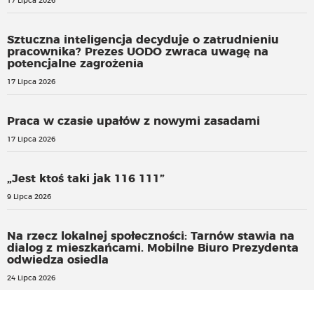
17 Lipca 2026
Sztuczna inteligencja decyduje o zatrudnieniu
pracownika? Prezes UODO zwraca uwagę na
potencjalne zagrożenia
17 Lipca 2026
Praca w czasie upałów z nowymi zasadami
17 Lipca 2026
„Jest ktoś taki jak 116 111”
9 Lipca 2026
Na rzecz lokalnej społeczności: Tarnów stawia na
dialog z mieszkańcami. Mobilne Biuro Prezydenta
odwiedza osiedla
24 Lipca 2026
Bezpieczeństwo pacjentów nie może być pustym
sloganem