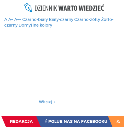
A
A+
A++
Czarno-biały
Biały-czarny
Czarno-żółty
Żółto-
czarny
Domyślne kolory
Ten serwis używa
cookies i podobnych
technologii, brak
zmiany ustawienia
przeglądarki oznacza
zgodę na to.
Brak zmiany ustawienia przeglądarki oznacza
zgodę na to.
Więcej »
Zrozumiałem
REDAKCJA
POLUB NAS NA FACEBOOKU