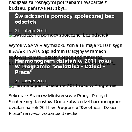
nadążają za rosnącymi potrzebami. Wsparcie z
budżetu państwa jest zbyt...
Świadczenia pomocy społecznej bez
odsetek
21 Lutego 2011
Wyrok WSA w Białymstoku zdnia 18 maja 2010 r. sygn.
II SA/Bk 148/10 Sąd administracyjny w ramach
sądowej kontroli działań organu administracji
Harmonogram działań w 2011 roku
publicznej ocenia końcowy efekt (rezultat) działań...
w Programie "Świetlica – Dzieci –
Praca"
21 Lutego 2011
Sekretarz Stanu w Ministerstwie Pracy i Polityki
Społecznej Jarosław Duda zatwierdził harmonogram
działań na rok 2011 w Programie "Świetlica – Dzieci –
Praca" na rzecz wsparcia dziecka...