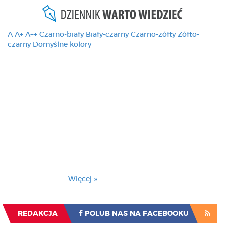
A
A+
A++
Czarno-biały
Biały-czarny
Czarno-żółty
Żółto-
czarny
Domyślne kolory
Ten serwis używa
cookies i podobnych
technologii, brak
zmiany ustawienia
przeglądarki oznacza
zgodę na to.
Brak zmiany ustawienia przeglądarki oznacza
zgodę na to.
Więcej »
Zrozumiałem
REDAKCJA
POLUB NAS NA FACEBOOKU