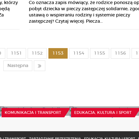
Co oznacza zapis mówiący, że rodzice ponoszą op
, którzy
pobyt dziecka w pieczy zastępczej solidarnie, zgo
 będą
ustawą o wspieraniu rodziny i systemie pieczy
Za
zastępczej? Czytaj więcej: Piecza...
0
1151
1152
1153
1154
1155
1156
1
Następna
Rusza program
Ruszyła budowa
wspierający szkolenie
Przylądka Pomerania
młodzieży
16 Lipca 2026
23 Lipca 2026
KOMUNIKACJA I TRANSPORT
EDUKACJA, KULTURA I SPORT
 I TRANSPORT
ZARZĄDZANIE PRZESTRZENIĄ
EDUKACJA, KULTURA I SPORT