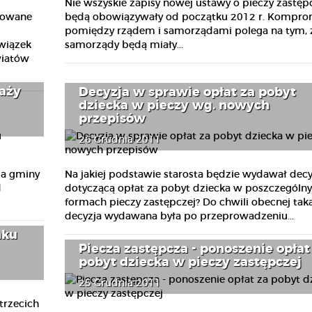
Nie wszyskie zapisy nowej ustawy o pieczy zastępc
izowane
będą obowiązywały od początku 2012 r. Kompro
pomiędzy rządem i samorządami polega na tym, 
wiązek
samorządy będą miały...
wiatów
aży
Decyzja w sprawie opłat za pobyt
dziecka w pieczy wg. nowych
przepisów
26 Grudnia 2011
Na jakiej podstawie starosta będzie wydawał decy
da gminy
dotyczącą opłat za pobyt dziecka w poszczególn
d
formach pieczy zastępczej? Do chwili obecnej tak
decyzja wydawana była po przeprowadzeniu...
nku
Piecza zastępcza - ponoszenie opłat
pobyt dziecka w pieczy zastępczej
25 Grudnia 2011
trzecich