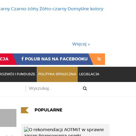
zarny
Czarno-żółty
Żółto-czarny
Domyślne kolory
używa cookies i podobnych t
wienia przeglądarki oznacza
rzeglądarki oznacza zgodę na to.
Więcej »
CJA
POLUB NAS NA FACEBOOKU
ROZWÓJ I FUNDUSZE
POLITYKA SPOŁECZNA
LEGISLACJA
POPULARNE