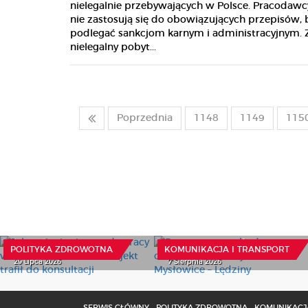
nielegalnie przebywających w Polsce. Pracodawcy
nie zastosują się do obowiązujących przepisów,
podlegać sankcjom karnym i administracyjnym. 
nielegalny pobyt...
Poprzednia
1148
1149
115
Jak zmienią się zasady
pracy w ochronie
Przetarg na rozbudowę
zdrowia? Projekt trafił do
drogi ekspresowej S1
konsultacji
Mysłowice – Lędziny
POLITYKA ZDROWOTNA
KOMUNIKACJA I TRANSPORT
29 Lipca 2026
7 Sierpnia 2026
SERWIS GŁÓWNY
POLITYKA ZDROWOTNA
KOMUNIKACJA