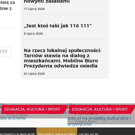
nowymi zasadami
łatę za
dnie z
17 Lipca 2026
„Jest ktoś taki jak 116 111”
9 Lipca 2026
Na rzecz lokalnej społeczności:
157
Tarnów stawia na dialog z
mieszkańcami. Mobilne Biuro
Prezydenta odwiedza osiedla
24 Lipca 2026
Najpierw program, a
Ruszył nabór do
później szczegółowe
Programu Kultura. Do
warunki wsparcia dla
podziału blisko 15 mln zł
uczniów
na projekty kulturalne i
EDUKACJA, KULTURA I SPORT
EDUKACJA, KULTURA I SPORT
artystyczne
23 Lipca 2026
16 Lipca 2026
ROZWÓJ I FUNDUSZE
POLITYKA SPOŁECZNA
LEGISLACJA