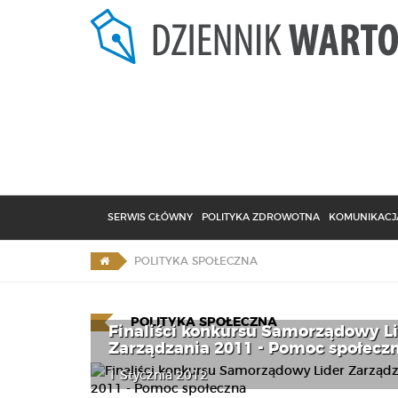
SERWIS GŁÓWNY
POLITYKA ZDROWOTNA
KOMUNIKACJA
POLITYKA SPOŁECZNA
POLITYKA SPOŁECZNA
Finaliści konkursu Samorządowy L
Zarządzania 2011 - Pomoc społecz
1 Stycznia 2012