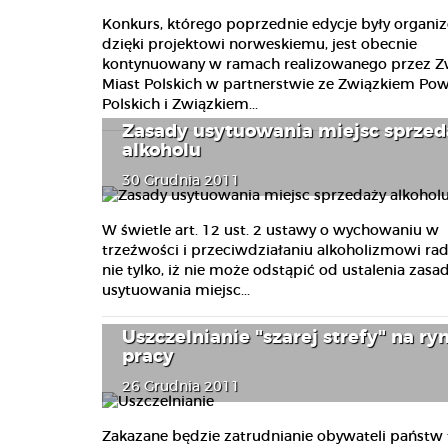
Konkurs, którego poprzednie edycje były organ
dzięki projektowi norweskiemu, jest obecnie
kontynuowany w ramach realizowanego przez Z
Miast Polskich w partnerstwie ze Związkiem Po
Polskich i Związkiem...
Zasady usytuowania miejsc sprzed
alkoholu
30 Grudnia 2011
W świetle art. 12 ust. 2 ustawy o wychowaniu w
trzeźwości i przeciwdziałaniu alkoholizmowi ra
nie tylko, iż nie może odstąpić od ustalenia zasa
usytuowania miejsc...
Uszczelnianie "szarej strefy" na ry
pracy
26 Grudnia 2011
Zakazane będzie zatrudnianie obywateli państw 