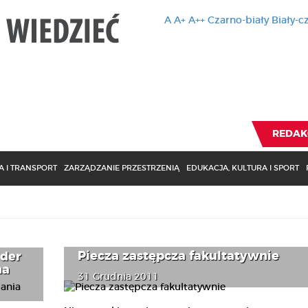
A
A+
A++
Czarno-biały
Biały-c
Ten serwis 
zmiany usta
Brak zmiany ustawienia p
REDAK
 I TRANSPORT
ZARZĄDZANIE PRZESTRZENIĄ
EDUKACJA, KULTURA I SPORT
Piecza zastępcza fakultatywnie
ider
na
31 Grudnia 2011