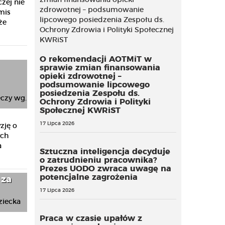
zej nie
mis
że
O rekomendacji AOTMiT w
sprawie zmian finansowania
opieki zdrowotnej –
podsumowanie lipcowego
posiedzenia Zespołu ds.
Ochrony Zdrowia i Polityki
Społecznej KWRiST
17 Lipca 2026
zję o
ych
a
Sztuczna inteligencja decyduje
o zatrudnieniu pracownika?
Prezes UODO zwraca uwagę na
potencjalne zagrożenia
 za
17 Lipca 2026
Praca w czasie upałów z