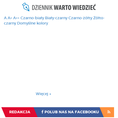
A
A+
A++
Czarno-biały
Biały-czarny
Czarno-żółty
Żółto-
czarny
Domyślne kolory
Ten serwis używa
cookies i podobnych
technologii, brak
zmiany ustawienia
przeglądarki oznacza
zgodę na to.
Brak zmiany ustawienia przeglądarki oznacza
zgodę na to.
Więcej »
Zrozumiałem
REDAKCJA
POLUB NAS NA FACEBOOKU