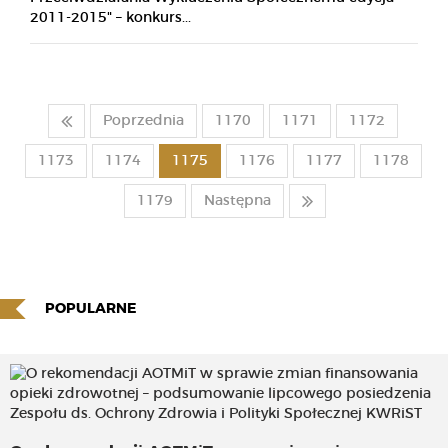
2011-2015" – konkurs...
Poprzednia
1170
1171
1172
1173
1174
1175
1176
1177
1178
1179
Następna
POPULARNE