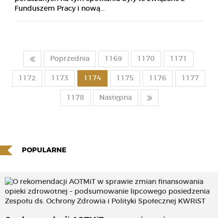
Funduszem Pracy i nową...
Poprzednia
1169
1170
1171
1172
1173
1174
1175
1176
1177
1178
Następna
POPULARNE