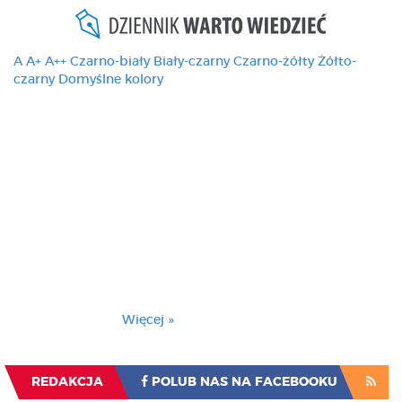
A
A+
A++
Czarno-biały
Biały-czarny
Czarno-żółty
Żółto-
czarny
Domyślne kolory
Ten serwis używa
cookies i podobnych
technologii, brak
zmiany ustawienia
przeglądarki oznacza
zgodę na to.
Brak zmiany ustawienia przeglądarki oznacza
zgodę na to.
Więcej »
Zrozumiałem
REDAKCJA
POLUB NAS NA FACEBOOKU