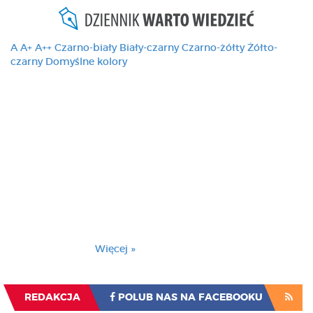
A
A+
A++
Czarno-biały
Biały-czarny
Czarno-żółty
Żółto-
czarny
Domyślne kolory
Ten serwis używa
cookies i podobnych
technologii, brak
zmiany ustawienia
przeglądarki oznacza
zgodę na to.
Brak zmiany ustawienia przeglądarki oznacza
zgodę na to.
Więcej »
Zrozumiałem
REDAKCJA
POLUB NAS NA FACEBOOKU