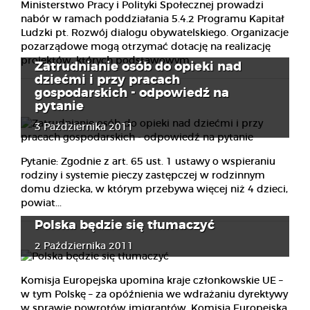
Ministerstwo Pracy i Polityki Społecznej prowadzi
nabór w ramach poddziałania 5.4.2 Programu Kapitał
Ludzki pt. Rozwój dialogu obywatelskiego. Organizacje
pozarządowe mogą otrzymać dotację na realizację
projektów, których podstawowym...
Zatrudnianie osób do opieki nad
dziećmi i przy pracach
gospodarskich - odpowiedź na
pytanie
3 Października 2011
Pytanie: Zgodnie z art. 65 ust. 1 ustawy o wspieraniu
rodziny i systemie pieczy zastępczej w rodzinnym
domu dziecka, w którym przebywa więcej niż 4 dzieci,
powiat...
Polska będzie się tłumaczyć
2 Października 2011
Komisja Europejska upomina kraje członkowskie UE –
w tym Polskę – za opóźnienia we wdrażaniu dyrektywy
w sprawie powrotów imigrantów. Komisja Europejska