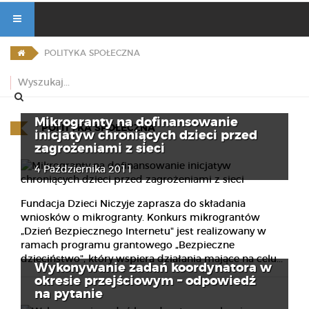
POLITYKA SPOŁECZNA
Mikrogranty na dofinansowanie
POLITYKA SPOŁECZNA
inicjatyw chroniących dzieci przed
zagrożeniami z sieci
4 Października 2011
Fundacja Dzieci Niczyje zaprasza do składania
wniosków o mikrogranty. Konkurs mikrograntów
„Dzień Bezpiecznego Internetu" jest realizowany w
ramach programu grantowego „Bezpieczne
dzieciństwo", który wspiera działania mające na celu...
Wykonywanie zadań koordynatora w
okresie przejściowym – odpowiedź
na pytanie