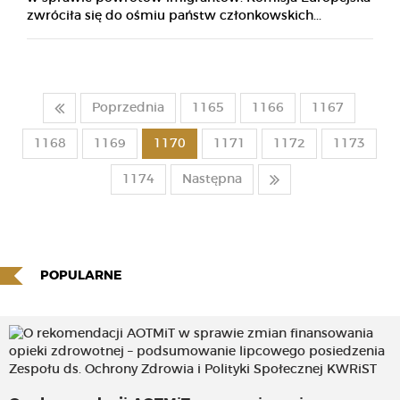
zwróciła się do ośmiu państw członkowskich...
Poprzednia
1165
1166
1167
1168
1169
1170
1171
1172
1173
1174
Następna
POPULARNE