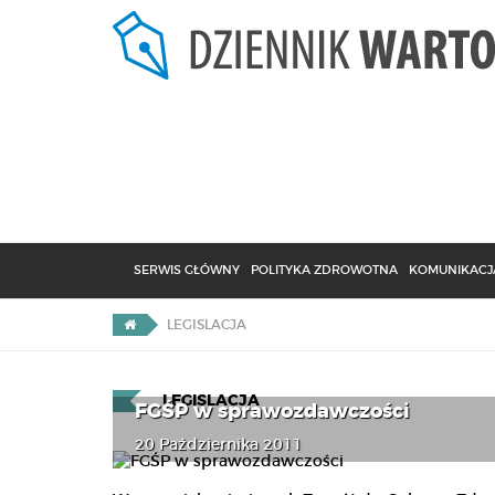
SERWIS GŁÓWNY
POLITYKA ZDROWOTNA
KOMUNIKACJA
LEGISLACJA
LEGISLACJA
FGŚP w sprawozdawczości
20 Października 2011