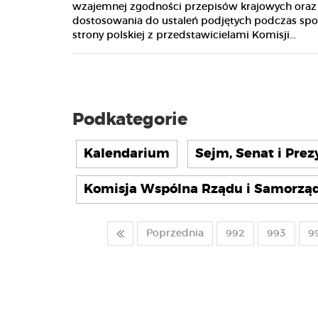
wzajemnej zgodności przepisów krajowych oraz 
dostosowania do ustaleń podjętych podczas spo
strony polskiej z przedstawicielami Komisji...
Podkategorie
Kalendarium
Sejm, Senat i Pre
Komisja Wspólna Rządu i Samorząd
Poprzednia
992
993
9
Dziewięć rozporządzeń,
15 mln zł i nieznane
Przemoc ukryta poza
koszty wycieczek. ZPP o
statystykami