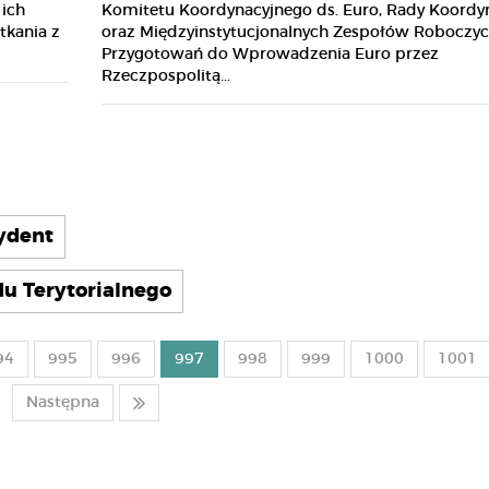
ich
Komitetu Koordynacyjnego ds. Euro, Rady Koordyn
tkania z
oraz Międzyinstytucjonalnych Zespołów Roboczyc
Przygotowań do Wprowadzenia Euro przez
Rzeczpospolitą...
zydent
u Terytorialnego
94
995
996
997
998
999
1000
1001
Następna
Nowe procedury
Weekend za miastem?
dopuszczania pojazdów
Tych rzeczy nie zapomnij