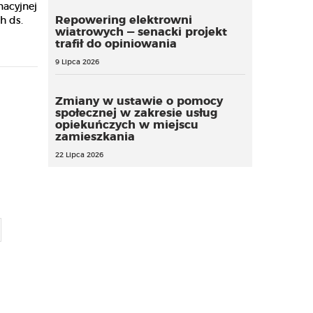
acyjnej
Repowering elektrowni
h ds.
wiatrowych — senacki projekt
trafił do opiniowania
9 Lipca 2026
Zmiany w ustawie o pomocy
społecznej w zakresie usług
opiekuńczych w miejscu
zamieszkania
22 Lipca 2026
Jak zmienią się zasady
Limitowanie przepustek
pracy w ochronie
w zakładach opiekuńczo-
zdrowia? Projekt trafił do