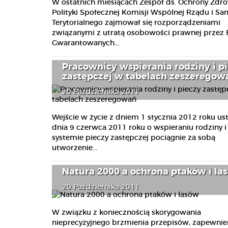
W ostatnich miesiącach Zespół ds. Ochrony Zdro
Polityki Społecznej Komisji Wspólnej Rządu i S
Terytorialnego zajmował się rozporządzeniami
związanymi z utratą osobowości prawnej przez
Gwarantowanych...
Pracownicy wspierania rodziny i p
zastępczej w tabelach zeszeregow
20 Października 2011
Wejście w życie z dniem 1 stycznia 2012 roku us
dnia 9 czerwca 2011 roku o wspieraniu rodziny i
systemie pieczy zastępczej pociągnie za sobą
utworzenie...
Natura 2000 a ochrona ptaków i la
20 Października 2011
W związku z koniecznością skorygowania
nieprecyzyjnego brzmienia przepisów, zapewnie