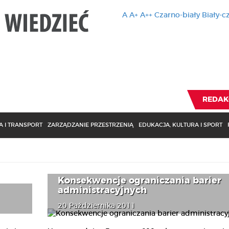
A
A+
A++
Czarno-biały
Biały-c
Ten serwis 
zmiany usta
Brak zmiany ustawienia p
REDAK
 I TRANSPORT
ZARZĄDZANIE PRZESTRZENIĄ
EDUKACJA, KULTURA I SPORT
Konsekwencje ograniczania barier
administracyjnych
20 Października 2011