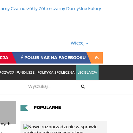
zarny
Czarno-żółty
Żółto-czarny
Domyślne kolory
używa cookies i podobnych t
wienia przeglądarki oznacza
rzeglądarki oznacza zgodę na to.
Więcej »
CJA
POLUB NAS NA FACEBOOKU
ROZWÓJ I FUNDUSZE
POLITYKA SPOŁECZNA
LEGISLACJA
POPULARNE