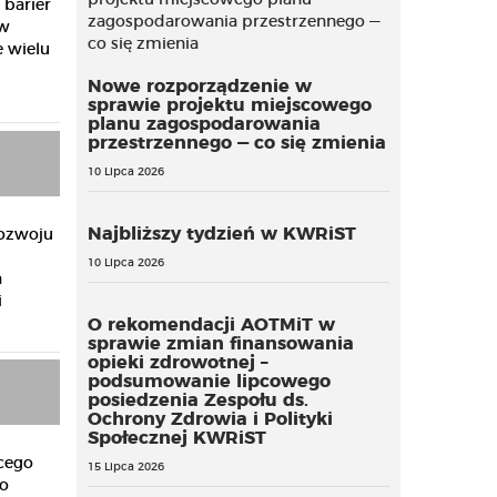
 barier
 w
 wielu
Nowe rozporządzenie w
sprawie projektu miejscowego
planu zagospodarowania
przestrzennego — co się zmienia
10 Lipca 2026
Najbliższy tydzień w KWRiST
Rozwoju
10 Lipca 2026
a
i
O rekomendacji AOTMiT w
sprawie zmian finansowania
opieki zdrowotnej –
podsumowanie lipcowego
posiedzenia Zespołu ds.
Ochrony Zdrowia i Polityki
Społecznej KWRiST
cego
15 Lipca 2026
o