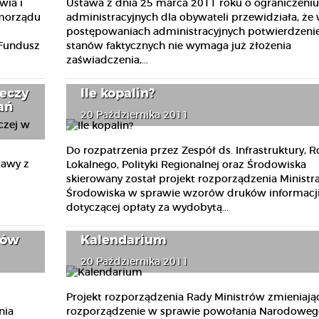
wia i
Ustawa z dnia 25 marca 2011 roku o ograniczeniu
amorządu
administracyjnych dla obywateli przewidziała, że
postępowaniach administracyjnych potwierdzenie
 Fundusz
stanów faktycznych nie wymaga już złożenia
zaświadczenia,...
Ile kopalin?
ieczy
ań
20 Października 2011
Do rozpatrzenia przez Zespół ds. Infrastruktury, 
tawy z
Lokalnego, Polityki Regionalnej oraz Środowiska
skierowany został projekt rozporządzenia Ministr
Środowiska w sprawie wzorów druków informacj
dotyczącej opłaty za wydobytą...
sów
Kalendarium
20 Października 2011
Projekt rozporządzenia Rady Ministrów zmieniają
nia
rozporządzenie w sprawie powołania Narodoweg