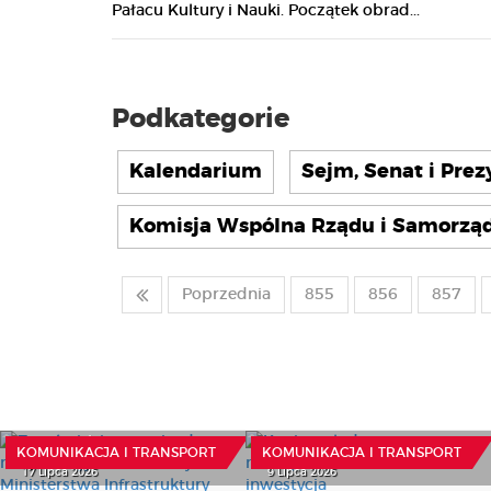
Pałacu Kultury i Nauki. Początek obrad...
Podkategorie
Kalendarium
Sejm, Senat i Pre
Komisja Wspólna Rządu i Samorząd
Poprzednia
855
856
857
Zamówienia na pojazdy
niskoemisyjne. Informacja
Koniec z lodem na
od Ministerstwa
naczepach? Rusza nowa
Infrastruktury
inwestycja
KOMUNIKACJA I TRANSPORT
KOMUNIKACJA I TRANSPORT
17 Lipca 2026
9 Lipca 2026