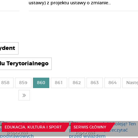
ustawy) z projektu ustawy o zmianie...
zydent
u Terytorialnego
858
859
860
861
862
863
864
Nast
To już oficjalne. Od
Planujesz podróż koleją?
września bez smartfonów
Ten poradnik warto
w szkołach
przeczytać przed
podstawowych
wyjazdem
EDUKACJA, KULTURA I SPORT
SERWIS GŁÓWNY
30 Lipca 2026
8 Lipca 2026