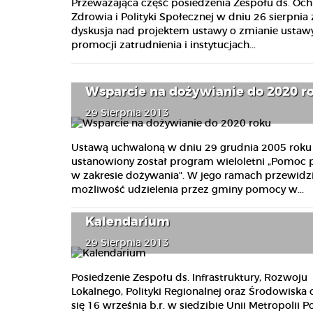
Przeważająca część posiedzenia Zespołu ds. Och
Zdrowia i Polityki Społecznej w dniu 26 sierpnia 
dyskusja nad projektem ustawy o zmianie ustaw
promocji zatrudnienia i instytucjach...
Wsparcie na dożywianie do 2020 r
29 Sierpnia 2013
Ustawą uchwaloną w dniu 29 grudnia 2005 roku
ustanowiony został program wieloletni „Pomoc
w zakresie dożywania". W jego ramach przewidz
możliwość udzielenia przez gminy pomocy w...
Kalendarium
29 Sierpnia 2013
Posiedzenie Zespołu ds. Infrastruktury, Rozwoju
Lokalnego, Polityki Regionalnej oraz Środowiska
się 16 września b.r. w siedzibie Unii Metropolii P