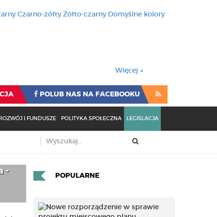
zarny
Czarno-żółty
Żółto-czarny
Domyślne kolory
używa cookies i podobnych t
wienia przeglądarki oznacza
rzeglądarki oznacza zgodę na to.
Więcej »
CJA
POLUB NAS NA FACEBOOKU
ROZWÓJ I FUNDUSZE
POLITYKA SPOŁECZNA
LEGISLACJA
 -
POPULARNE