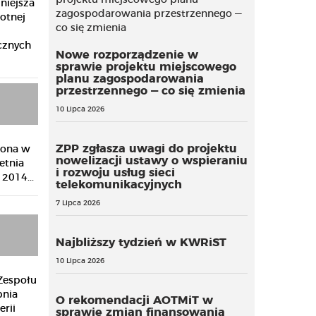
niejsza
otnej
cznych
Nowe rozporządzenie w
sprawie projektu miejscowego
planu zagospodarowania
przestrzennego — co się zmienia
10 Lipca 2026
ZPP zgłasza uwagi do projektu
zona w
nowelizacji ustawy o wspieraniu
etnia
i rozwoju usług sieci
2014...
telekomunikacyjnych
7 Lipca 2026
Najbliższy tydzień w KWRiST
10 Lipca 2026
Zespołu
pnia
O rekomendacji AOTMiT w
rii
sprawie zmian finansowania