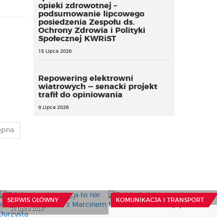
opieki zdrowotnej –
podsumowanie lipcowego
posiedzenia Zespołu ds.
Ochrony Zdrowia i Polityki
Społecznej KWRiST
15 Lipca 2026
Repowering elektrowni
wiatrowych — senacki projekt
trafił do opiniowania
9 Lipca 2026
ępna
Edukacja włączająca to
Polska kolej przyspiesza.
nie ideologia - wywiad z
Rekordowe inwestycje
Marcinem Jurzystą
23 Lipca 2026
SERWIS GŁÓWNY
KOMUNIKACJA I TRANSPORT
31 Lipca 2026