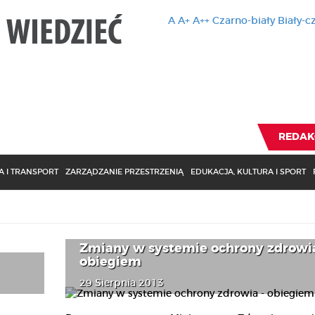
A
A+
A++
Czarno-biały
Biały-c
Ten serwis 
zmiany usta
Brak zmiany ustawienia p
REDAK
 I TRANSPORT
ZARZĄDZANIE PRZESTRZENIĄ
EDUKACJA, KULTURA I SPORT
Zmiany w systemie ochrony zdrowia
obiegiem
29 Sierpnia 2013