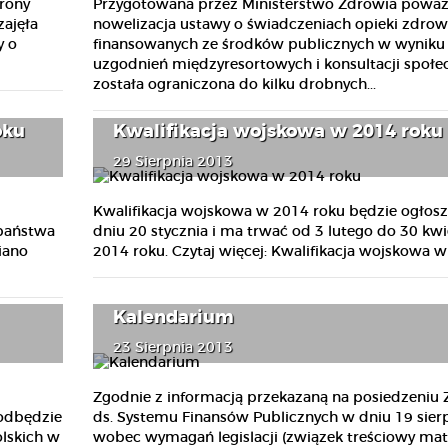
rony
Przygotowana przez Ministerstwo Zdrowia poważ
zajęła
nowelizacja ustawy o świadczeniach opieki zdrow
y o
finansowanych ze środków publicznych w wyniku
uzgodnień międzyresortowych i konsultacji społe
została ograniczona do kilku drobnych...
oku
Kwalifikacja wojskowa w 2014 roku
29 Sierpnia 2013
Kwalifikacja wojskowa w 2014 roku będzie ogłos
 państwa
dniu 20 stycznia i ma trwać od 3 lutego do 30 kwi
iano
2014 roku. Czytaj więcej: Kwalifikacja wojskowa w 
Kalendarium
23 Sierpnia 2013
Zgodnie z informacją przekazaną na posiedzeniu 
 odbędzie
ds. Systemu Finansów Publicznych w dniu 19 sier
olskich w
wobec wymagań legislacji (związek treściowy mate