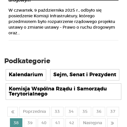
W czwartek, 9 października 2025 r., odbyło się
posiedzenie Komisji Infrastruktury, którego
przedmiotem było rozpatrzenie rządowego projektu
ustawy o zmianie ustawy – Prawo o ruchu drogowym
oraz...
Podkategorie
Kalendarium
Sejm, Senat i Prezydent
Komisja Wspólna Rządu i Samorządu
Terytorialnego
Poprzednia
33
34
35
36
37
38
39
40
41
42
Następna