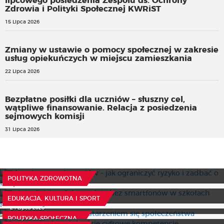
lipcowego posiedzenia Zespołu ds. Ochrony
Zdrowia i Polityki Społecznej KWRiST
15 Lipca 2026
Zmiany w ustawie o pomocy społecznej w zakresie
usług opiekuńczych w miejscu zamieszkania
22 Lipca 2026
Bezpłatne posiłki dla uczniów – słuszny cel,
wątpliwe finansowanie. Relacja z posiedzenia
sejmowych komisji
31 Lipca 2026
Zdrowie w czasie upałów – jak ograniczyć ryzyko i zadbać
o bezpieczeństwo
To już oficjalne. Od września bez smartfonów w szkołach
6 Sierpnia 2026
POLITYKA ZDROWOTNA
podstawowych
Gminy nie nadążają za starzeniem się społeczeństwa
30 Lipca 2026
EDUKACJA, KULTURA I SPORT
8 tys. seniorów zdobędzie cyfrowe kompetencje
24 Lipca 2026
Najbliższy tydzień w KWRiST
17 Lipca 2026
POLITYKA SPOŁECZNA