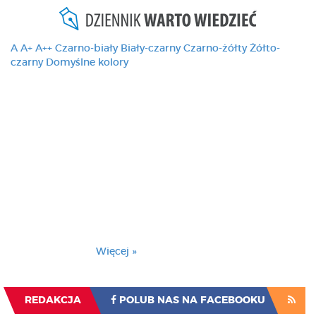
A
A+
A++
Czarno-biały
Biały-czarny
Czarno-żółty
Żółto-
czarny
Domyślne kolory
Ten serwis używa
cookies i podobnych
technologii, brak
zmiany ustawienia
przeglądarki oznacza
zgodę na to.
Brak zmiany ustawienia przeglądarki oznacza
zgodę na to.
Więcej »
Zrozumiałem
REDAKCJA
POLUB NAS NA FACEBOOKU