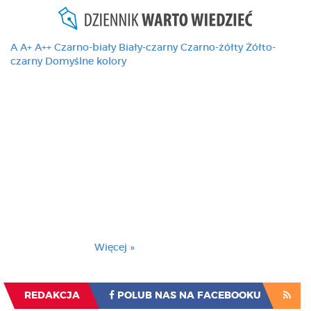
A
A+
A++
Czarno-biały
Biały-czarny
Czarno-żółty
Żółto-
czarny
Domyślne kolory
Ten serwis używa
cookies i podobnych
technologii, brak
zmiany ustawienia
przeglądarki oznacza
zgodę na to.
Brak zmiany ustawienia przeglądarki oznacza
zgodę na to.
Więcej »
Zrozumiałem
REDAKCJA
POLUB NAS NA FACEBOOKU