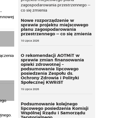
–
umnowej
Nowe rozporządzenie w
sprawie projektu miejscowego
planu zagospodarowania
przestrzennego — co się zmienia
10 Lipca 2026
O rekomendacji AOTMiT w
ączenia
sprawie zmian finansowania
opieki zdrowotnej –
podsumowanie lipcowego
posiedzenia Zespołu ds.
Ochrony Zdrowia i Polityki
Społecznej KWRiST
15 Lipca 2026
Podsumowanie kolejnego
lipcowego posiedzenia Komisji
Wspólnej Rządu i Samorządu
jnego.
Terytorialnego