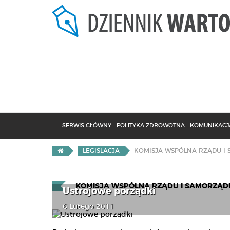
SERWIS GŁÓWNY
POLITYKA ZDROWOTNA
KOMUNIKACJA
LEGISLACJA
KOMISJA WSPÓLNA RZĄDU I SAMORZĄD
Ustrojowe porządki
6 Lutego 2011