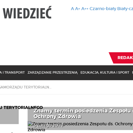
A
A+
A++
Czarno-biały
Biały-c
Ten serwis 
zmiany usta
Brak zmiany ustawienia p
REDAK
 I TRANSPORT
ZARZĄDZANIE PRZESTRZENIĄ
EDUKACJA, KULTURA I SPORT
KOMISJA WSPÓLNA RZĄDU I SAMORZĄDU TERYTORIALNEGO
U TERYTORIALNEGO
Znamy termin posiedzenia Zespołu 
Ochrony Zdrowia
5 Lutego 2011