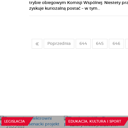
trybie obiegowym Komisji Wspólnej. Niestety pra
zyskuje kuriozalną postać – w tym...
Poprzednia
644
645
646
Repowering elektrowni
wiatrowych — senacki
Z wokandy NSA:
projekt trafił do
Tymczasowe powierzenie
opiniowania
obowiązków dyrektora
LEGISLACJA
EDUKACJA, KULTURA I SPORT
szkoły wicedyrektorowi
9 Lipca 2026