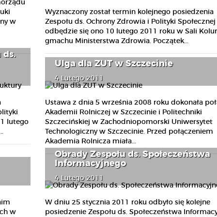
morządu
Wyznaczony został termin kolejnego posiedzenia
uki
Zespołu ds. Ochrony Zdrowia i Polityki Społecznej 
iny w
odbędzie się ono 10 lutego 2011 roku w Sali Kol
gmachu Ministerstwa Zdrowia. Początek...
 ds.
Ulga dla ZUT w Szczecinie
4 Lutego 2011
a
Ustawa z dnia 5 września 2008 roku dokonała poł
lityki
Akademii Rolniczej w Szczecinie i Politechniki
21 lutego
Szczecińskiej w Zachodniopomorski Uniwersytet
..
Technologiczny w Szczecinie. Przed połączeniem
Akademia Rolnicza miała...
Obrady Zespołu ds. Społeczeństwa
Informacyjnego
4 Lutego 2011
nim
W dniu 25 stycznia 2011 roku odbyło się kolejne
ych w
posiedzenie Zespołu ds. Społeczeństwa Informacy