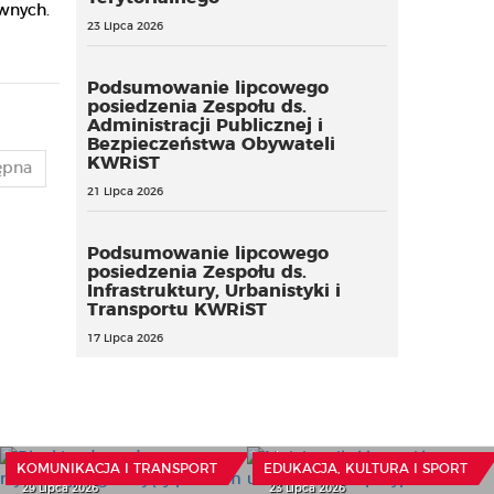
wnych.
23 Lipca 2026
Podsumowanie lipcowego
posiedzenia Zespołu ds.
Administracji Publicznej i
Bezpieczeństwa Obywateli
KWRiST
ępna
21 Lipca 2026
Podsumowanie lipcowego
posiedzenia Zespołu ds.
Infrastruktury, Urbanistyki i
Transportu KWRiST
17 Lipca 2026
Mniejsza ilość uczniów
Blankiet dowodu
uzasadnionym
rejestracyjnego objęty
przypadkiem aktualizacji
prawem wyłącznym
dotacji
KOMUNIKACJA I TRANSPORT
EDUKACJA, KULTURA I SPORT
29 Lipca 2026
23 Lipca 2026