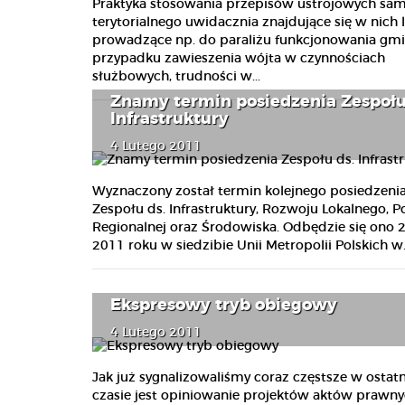
Praktyka stosowania przepisów ustrojowych sa
terytorialnego uwidacznia znajdujące się w nich l
prowadzące np. do paraliżu funkcjonowania gm
przypadku zawieszenia wójta w czynnościach
służbowych, trudności w...
Znamy termin posiedzenia Zespołu
Infrastruktury
4 Lutego 2011
Wyznaczony został termin kolejnego posiedzeni
Zespołu ds. Infrastruktury, Rozwoju Lokalnego, Po
Regionalnej oraz Środowiska. Odbędzie się ono 
2011 roku w siedzibie Unii Metropolii Polskich w.
Ekspresowy tryb obiegowy
4 Lutego 2011
Jak już sygnalizowaliśmy coraz częstsze w ostat
czasie jest opiniowanie projektów aktów prawn