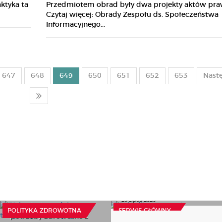
ktyka ta
Przedmiotem obrad były dwa projekty aktów pra
Czytaj więcej: Obrady Zespołu ds. Społeczeństwa
Informacyjnego...
647
648
649
650
651
652
653
Nast
Efektywne modele
Szkodliwy pomysł
terapeutyczne, czyli jak
20 Lipca 2026
pogodzić rosnące
POLITYKA ZDROWOTNA
SERWIS GŁÓWNY
potrzeby zdrowotne z