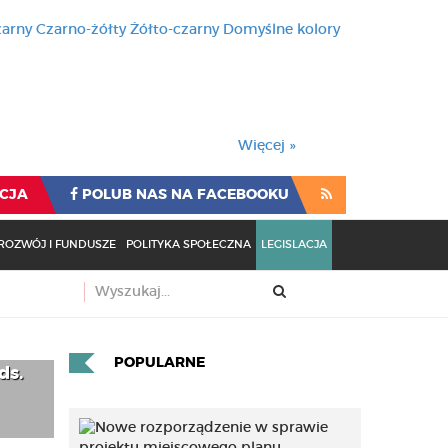
zarny
Czarno-żółty
Żółto-czarny
Domyślne kolory
używa cookies i podobnych t
wienia przeglądarki oznacza
rzeglądarki oznacza zgodę na to.
Więcej »
CJA
POLUB NAS NA FACEBOOKU
ROZWÓJ I FUNDUSZE
POLITYKA SPOŁECZNA
LEGISLACJA
POPULARNE
ds.