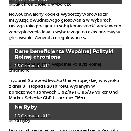
15 Czerwca 2011
Nowouchwalony Kodeks Wyborczy wprowadził
instytucję dwudniowego głosowania w wyborach.
Decyzja taka pociąga za sobą konieczność właściwego
zabezpieczenia lokalu wyborczego na czas przerwy w
głosowaniu. Generalia uregulowane są...
Dane beneficjenta Wspólnej Polityki
Rolnej chronione
15 Czerwca 2011
Trybunał Sprawiedliwości Unii Europejskiej w wyroku
z dnia 9 listopada 2010 roku, wydanym w
połączonych sprawach C-92/09 i C-93/09 Volker Und
Markus Schecke GbR i Hartmut Eifert...
Na Ryby
15 Czerwca 2011
Do rozpatrzenia na najbliższym posiedzeniu Zespołu