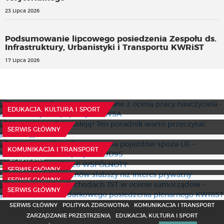
23 Lipca 2026
Podsumowanie lipcowego posiedzenia Zespołu ds.
Infrastruktury, Urbanistyki i Transportu KWRiST
17 Lipca 2026
Z wokandy: Roszczenia związane z oceną pracy
nauczyciela - adresatem jest sąd pracy, nie WSA
Planujesz podróż koleją? Ten poradnik warto przeczytać
30 Lipca 2026
EDUKACJA, KULTURA I SPORT
przed wyjazdem
Nowe procedury dopuszczania pojazdów spoza UE –
8 Lipca 2026
SERWIS GŁÓWNY
kluczowe założenia projektu UD95
W numerze 15/2026 WSPÓLNOTY
10 Lipca 2026
KOMUNIKACJA I TRANSPORT
Interes publiczny znów słabszy niż interes prywatny
Nowa ustawa o dochodach JST w ocenie samorządów –
29 Lipca 2026
podsumowanie dodatkowego posiedzenia plenarnego
27 Lipca 2026
SERWIS GŁÓWNY
KWRiST
SERWIS GŁÓWNY
6 Lipca 2026
SERWIS GŁÓWNY
SERWIS GŁÓWNY
POLITYKA ZDROWOTNA
KOMUNIKACJA I TRANSPORT
ZARZĄDZANIE PRZESTRZENIĄ
EDUKACJA, KULTURA I SPORT