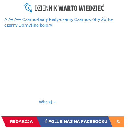
A
A+
A++
Czarno-biały
Biały-czarny
Czarno-żółty
Żółto-
czarny
Domyślne kolory
Ten serwis używa
cookies i podobnych
technologii, brak
zmiany ustawienia
przeglądarki oznacza
zgodę na to.
Brak zmiany ustawienia przeglądarki oznacza
zgodę na to.
Więcej »
Zrozumiałem
REDAKCJA
POLUB NAS NA FACEBOOKU