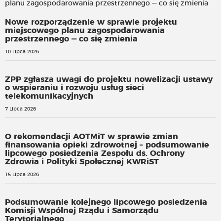
Nowe rozporządzenie w sprawie projektu
miejscowego planu zagospodarowania
przestrzennego — co się zmienia
10 Lipca 2026
ZPP zgłasza uwagi do projektu nowelizacji ustawy
o wspieraniu i rozwoju usług sieci
telekomunikacyjnych
7 Lipca 2026
O rekomendacji AOTMiT w sprawie zmian
finansowania opieki zdrowotnej – podsumowanie
lipcowego posiedzenia Zespołu ds. Ochrony
Zdrowia i Polityki Społecznej KWRiST
15 Lipca 2026
Podsumowanie kolejnego lipcowego posiedzenia
Komisji Wspólnej Rządu i Samorządu
Terytorialnego