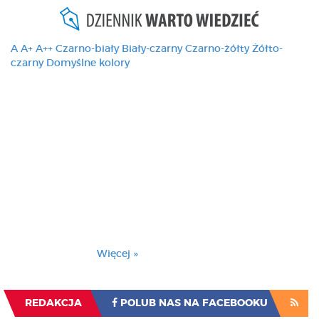
A
A+
A++
Czarno-biały
Biały-czarny
Czarno-żółty
Żółto-
czarny
Domyślne kolory
Ten serwis używa
cookies i podobnych
technologii, brak
zmiany ustawienia
przeglądarki oznacza
zgodę na to.
Brak zmiany ustawienia przeglądarki oznacza
zgodę na to.
Więcej »
Zrozumiałem
REDAKCJA
POLUB NAS NA FACEBOOKU