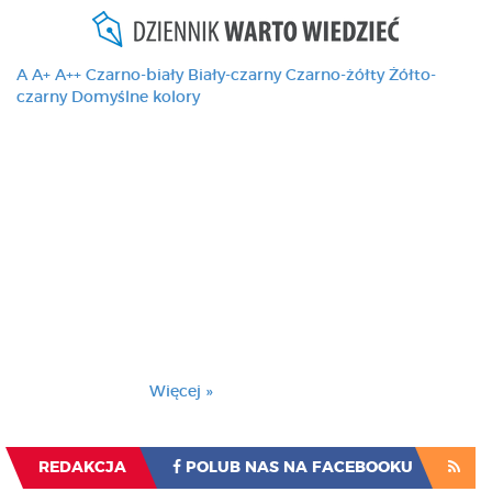
A
A+
A++
Czarno-biały
Biały-czarny
Czarno-żółty
Żółto-
czarny
Domyślne kolory
Ten serwis używa
cookies i podobnych
technologii, brak
zmiany ustawienia
przeglądarki oznacza
zgodę na to.
Brak zmiany ustawienia przeglądarki oznacza
zgodę na to.
Więcej »
Zrozumiałem
REDAKCJA
POLUB NAS NA FACEBOOKU