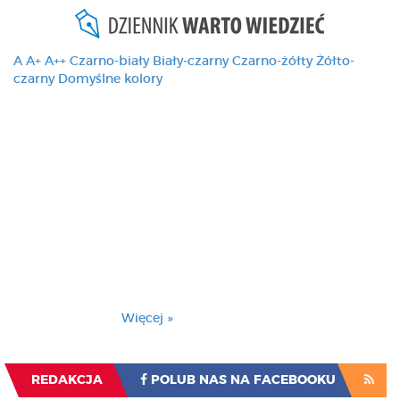
A
A+
A++
Czarno-biały
Biały-czarny
Czarno-żółty
Żółto-
czarny
Domyślne kolory
Ten serwis używa
cookies i podobnych
technologii, brak
zmiany ustawienia
przeglądarki oznacza
zgodę na to.
Brak zmiany ustawienia przeglądarki oznacza
zgodę na to.
Więcej »
Zrozumiałem
REDAKCJA
POLUB NAS NA FACEBOOKU