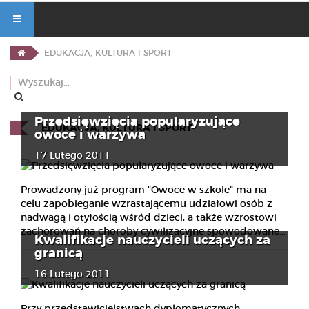
EDUKACJA, KULTURA I SPORT
Przedsięwzięcia popularyzujące
EDUKACJA, KULTURA I SPORT
owoce i warzywa
17 Lutego 2011
Prowadzony już program "Owoce w szkole” ma na
celu zapobieganie wzrastającemu udziałowi osób z
nadwagą i otyłością wśród dzieci, a także wzrostowi
zachorowań na choroby cywilizacyjne spowodowane...
Kwalifikacje nauczycieli uczących za
granicą
16 Lutego 2011
Przy przedstawicielstwach dyplomatycznych,